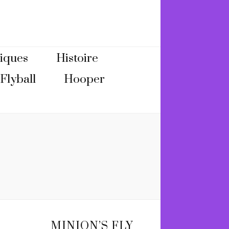
tiques
Histoire
Flyball
Hooper
MINION’S FLY