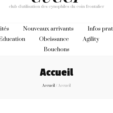
club d'utilisation des cynophiles du coin frontalier
ités
Nouveaux arrivants
Infos pra
Education
Obeissance
Agility
Bouchons
Accueil
Accueil
/
Accueil