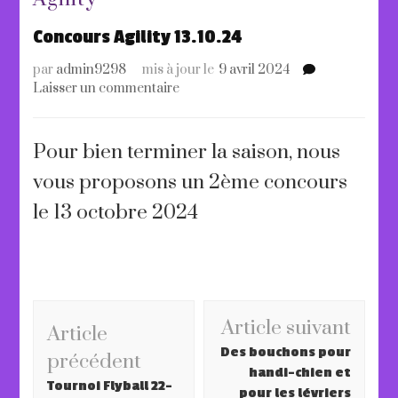
Concours Agility 13.10.24
par
admin9298
mis à jour le
9 avril 2024
sur
Laisser un commentaire
Concours
Agility
13.10.24
Pour bien terminer la saison, nous
vous proposons un 2ème concours
le 13 octobre 2024
Navigation
Article suivant
Article
d'article
Des bouchons pour
précédent
handi-chien et
Tournoi Flyball 22-
pour les lévriers